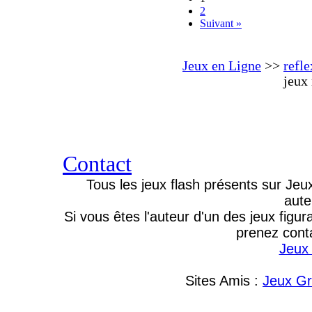
2
Suivant »
Jeux en Ligne
>>
refl
jeux 
Contact
Tous les jeux flash présents sur Jeux
aute
Si vous êtes l'auteur d'un des jeux figur
prenez cont
Jeux 
Sites Amis :
Jeux Gr