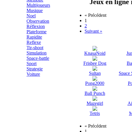
Jeux en ligne 
Multijoueurs
Musique
« Précédent
Noel
1
Observation
2
Réflexion
Suivant »
Plateforme
Rapidite
Reflexe
Tir-shoot
Simulation
KnasaNoid
Ju
Space-battle
Frisbee Dog
Ba
Sport
Strategie
Sultan
Space 
Voiture
Pong2000
Po
Ball Punch
Mazegirl
Ai
Tetris
M
« Précédent
1