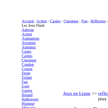
Accueil
-
Action
-
Casino
-
Classique
-
Fun
-
Réflexion
Les Jeux Flash
Adresse
Action
Animations
Aventure
Animaux
Cartes
Casino
Classique
Combat
Course
Drole
Enfant
Fun
Gore
Guerre
Jeux en Ligne
>>
refl
Hasard
jeux 
Halloween
Humour
Mémoire