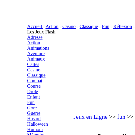
Accueil
-
Action
-
Casino
-
Classique
-
Fun
-
Réflexion
Les Jeux Flash
Adresse
Action
Animations
Aventure
Animaux
Cartes
Casino
Classique
Combat
Course
Drole
Enfant
Fun
Gore
Guerre
Jeux en Ligne
>>
fun
>> 
Hasard
Halloween
Humour
Mémoire