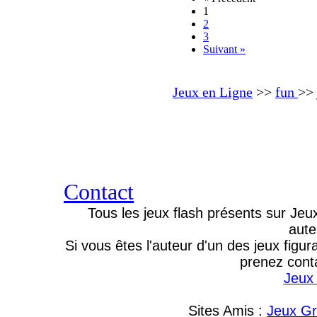
1
2
3
Suivant »
Jeux en Ligne
>>
fun
>> 
Contact
Tous les jeux flash présents sur Jeux
aute
Si vous êtes l'auteur d'un des jeux figur
prenez cont
Jeux 
Sites Amis :
Jeux Gr