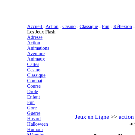
Accueil
-
Action
-
Casino
-
Classique
-
Fun
-
Réflexion
Les Jeux Flash
Adresse
Action
Animations
Aventure
Animaux
Cartes
Casino
Classique
Combat
Course
Drole
Enfant
Fun
Gore
Guerre
Jeux en Ligne
>>
actio
Hasard
ac
Halloween
Humour
Mémoire