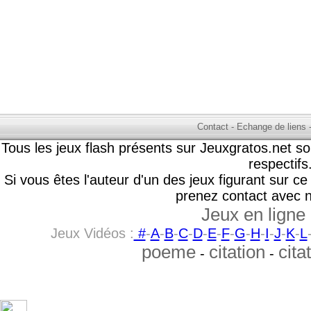
Contact
- Echange de liens -
Tous les jeux flash présents sur Jeuxgratos.net son
respectifs
Si vous êtes l'auteur d'un des jeux figurant sur ce
prenez contact avec n
Jeux en ligne 
Jeux Vidéos :
#
-
A
-
B
-
C
-
D
-
E
-
F
-
G
-
H
-
I
-
J
-
K
-
L
poeme
citation
cita
-
-