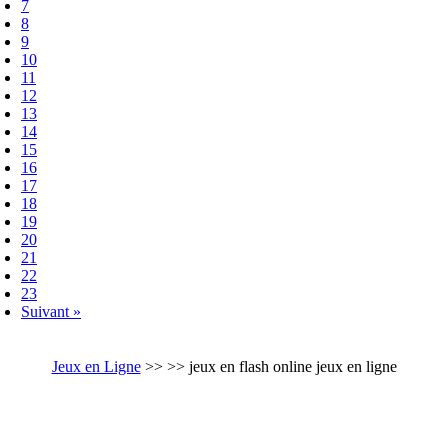
7
8
9
10
11
12
13
14
15
16
17
18
19
20
21
22
23
Suivant »
Jeux en Ligne
>>
>> jeux en flash online jeux en ligne