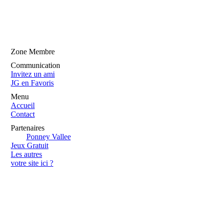
Zone Membre
Communication
Invitez un ami
JG en Favoris
Menu
Accueil
Contact
Partenaires
Ponney Vallee
Jeux Gratuit
Les autres
votre site ici ?