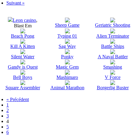
Suivant »
Leon casino
,
Sheep Game
Geriatric Shooting
Blast Em
Beach Pong
Typing 01
Alien Terminator
Kill A Kitten
Sag Way
Battle Ships
Silent Water
Ponky
A Naval Battler
Gandy is Quest
Magic Gem
Smashing
Bell Boys
Mashimaro
V Force
Square Assembler
Animal Marathon
Borgerlig Buster
« Précédent
1
2
3
4
5
6